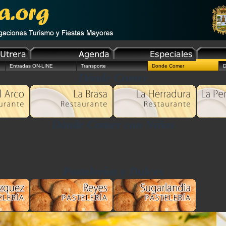
Entradas ON-LINE
Transporte
Donde Comer
D
Dónde Comer
Dónde Comer con Niños
Pastelerías y Dulces