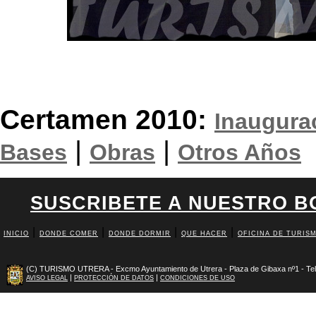
D. Rafael Gu
PUÑO BILATERAL, 
Certamen 2010:
Inaugura
|
|
Bases
Obras
Otros Años
SUSCRIBETE A NUESTRO BO
|
|
|
|
INICIO
DONDE COMER
DONDE DORMIR
QUE HACER
OFICINA DE TURIS
(C) TURISMO UTRERA - Excmo Ayuntamiento de Utrera - Plaza de Gibaxa nº1 - Tel
|
|
AVISO LEGAL
PROTECCIÓN DE DATOS
CONDICIONES DE USO