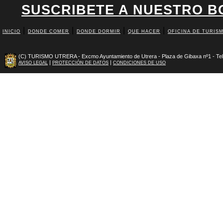
SUSCRIBETE A NUESTRO BO
|
|
|
|
INICIO
DONDE COMER
DONDE DORMIR
QUE HACER
OFICINA DE TURIS
(C) TURISMO UTRERA - Excmo Ayuntamiento de Utrera - Plaza de Gibaxa nº1 - Tel
|
|
AVISO LEGAL
PROTECCIÓN DE DATOS
CONDICIONES DE USO